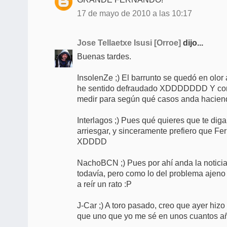
17 de mayo de 2010 a las 10:17
Jose Tellaetxe Isusi [Orroe]
dijo...
Buenas tardes.
InsolenZe ;) El barrunto se quedó en olor
he sentido defraudado XDDDDDDD Y como
medir para según qué casos anda hacien
Interlagos ;) Pues qué quieres que te diga
arriesgar, y sinceramente prefiero que F
XDDDD
NachoBCN ;) Pues por ahí anda la noticia 
todavía, pero como lo del problema ajeno
a reír un rato :P
J-Car ;) A toro pasado, creo que ayer hiz
que uno que yo me sé en unos cuantos