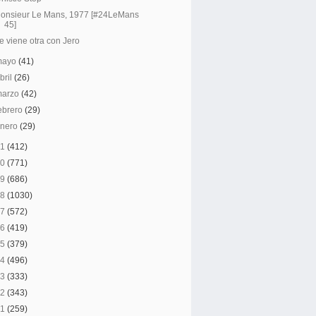
onsieur Le Mans, 1977 [#24LeMans
45]
e viene otra con Jero
mayo
(41)
bril
(26)
marzo
(42)
ebrero
(29)
enero
(29)
21
(412)
20
(771)
19
(686)
18
(1030)
17
(572)
16
(419)
15
(379)
14
(496)
13
(333)
12
(343)
11
(259)