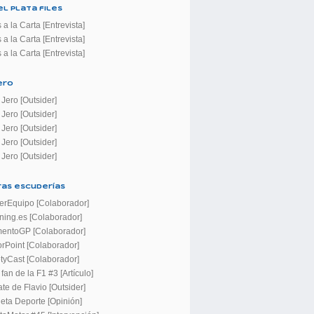
el Plata files
 a la Carta [Entrevista]
 a la Carta [Entrevista]
 a la Carta [Entrevista]
ero
Jero [Outsider]
Jero [Outsider]
Jero [Outsider]
Jero [Outsider]
Jero [Outsider]
ras escuderías
erEquipo [Colaborador]
ning.es [Colaborador]
entoGP [Colaborador]
rPoint [Colaborador]
tyCast [Colaborador]
fan de la F1 #3 [Artículo]
ate de Flavio [Outsider]
eta Deporte [Opinión]