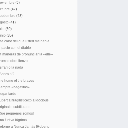
noviembre
(5)
ctubre
(47)
eptiembre
(48)
agosto
(41)
ulio
(60)
unio
(35)
se color del que usted me habla
l pacto con el diablo
4 maneras de pronunciar la «elle»
ruma sobre lienzo
errari o la nada
Ahora sí?
he home of the braves
iempre «negatifos»
legar tarde
upercalifragilisticexpialidocious
riginal o subtitulado
Qué pequeños somos!
na furtiva lágrima
etorno a Nunca Jamás [Roberto