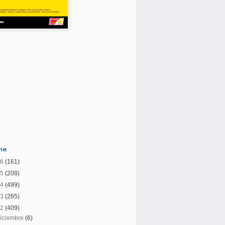
ane
26
(161)
25
(208)
24
(499)
23
(265)
22
(409)
iciembre
(6)