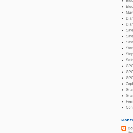
Efec
Efec
Muy 
Diar
Diar
Safe
Safe
Safe
Star
Stop
Safe
GPCA
GPCA
GPCA
Zept
Gran
Gran
Fer
Cont
Mont
Con
Not