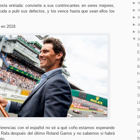
►
 esta entrada: convierte a sus contrincantes en seres mejores,
►
o
yuda a pulir sus defectos, y los vence hasta que sean ellos los
►
s
►
s en 2018.
►
j
▼
j
E
E
2
B
F
¿
T
S
L
S
O
¡
diferencias con el español no sé a qué coño estamos esperando
U
Rafa después del último Roland Garros y no sabemos si habrá
R
rlo.