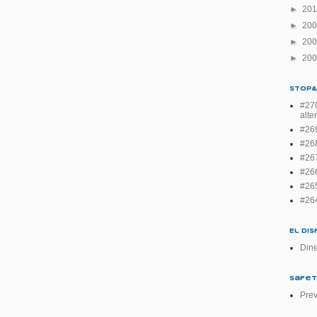
►
20
►
20
►
20
►
20
Stop&
#270
alte
#269
#268
#267
#266
#26
#26
El Di
Dine
Safet
Prev