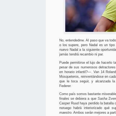
No, entendedme. Al paso que va todo 
o los supere, pero Nadal es un tip
nuevo Nadal a la siguiente oportunid
jamás tendrá recambio ni par.
Puede permitirse el lujo de hacerlo 
pesar de sus numerosos detractores
en horario infantil?—. Van 14 Rolan
Mosqueteros, reinventándose en cada
que le toca seguir, y alcanzada la
Federer.
Como país somos bastante miserables
finales se debiera a que
Sasha
Zvere
Casper Ruud haya perdido la batalla c
noruego habrá interiorizado qué s
maestro
. Ambos serán mejores a part