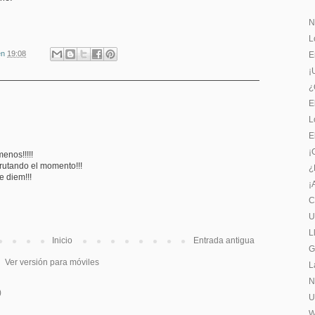
N
L
en
19:08
E
¡
¿
E
L
E
¡
enos!!!!!
frutando el momento!!!
¿
e diem!!!
¡
C
U
L
Inicio
Entrada antigua
G
Ver versión para móviles
L
N
)
U
W