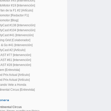
toMotor #45 [Intervención]
toMotor #19 [Intervención]
fan de la F1 #2 [Artículo]
iomotor [Redactor F1]
iomotor [Blog]
tyCast #138 [Intervención]
tyCast #104 [Intervención]
tyCast #41 [Intervención]
ting Grid [Colaborador]
 & Go #41 [Intervención]
tyCast #2 [Artículo]
ST #77 [Intervención]
ST #61 [Intervención]
ST #28 [Intervención]
em [Entrevista]
d Prix Actual [Artículo]
d Prix Actual [Artículo]
nando Vete a Honda
inental Circus [Entrevista]
onera
tinental Circus
icias: Newey acredita que Alonso