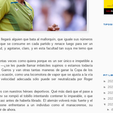
Tifosi
llegará alguien que bata al mallorquín, que iguale sus números
o que se consume en cada partido y renace luego para ser un
ad, y agotarse, claro, y en esta facultad tan suya me temo que
tantas veces como quiera porque es un ser único e irrepetible a
 —¿se les puede llamar imbéciles supinos o estamos todavía
d Garros y van otras tantas maneras de ganar la Copa de los
 ocasión, como una locomotora de vapor que se ajusta a la vía
Pit l
 velocidad adecuada sólo puede ser neutralizada por Roger
►
20
►
20
 con nuestros héroes deportivos. Qué más dará que el pase a
►
20
v se rompió el tobillo intentando contener lo imparable, o que
►
20
asi antes de haberla librado. El alemán volverá más fuerte y el
▼
20
upone enfrentarse a un individuo como el manacorense, su
ir de ahora.
►
d