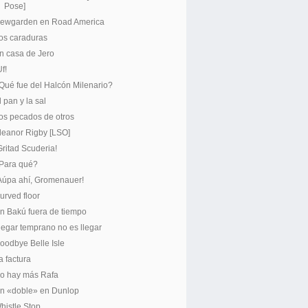
Pose]
ewgarden en Road America
os caraduras
n casa de Jero
Uf!
Qué fue del Halcón Milenario?
l pan y la sal
os pecados de otros
leanor Rigby [LSO]
Gritad Scuderia!
Para qué?
Aúpa ahí, Gromenauer!
urved floor
n Bakú fuera de tiempo
legar temprano no es llegar
oodbye Belle Isle
a factura
o hay más Rafa
n «doble» en Dunlop
histle Stop