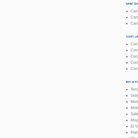
Mar d
Cars
Cars
Cars
Con J
Con 
Con 
Con 
Con 
Con 
En ot
Terc
Grai
Mom
Moto
Safe
Muy 
El Y
Plan