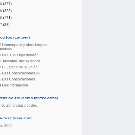
10
(337)
09
(323)
08
(171)
07
(38)
Go [Outlander]
 Homeopatía y otras terapias
rnativas
 La F1, el Orgasmatrón...
 Juventud, divino tesoro
 El Estado de la Unión
 Las Conspiraciones [II]
5 Las Conspiraciones
4 Desinformación
sfraz de Polifemo [Entrevista]
ro, tecnología y poder...
yCast [New Age]
io 2026